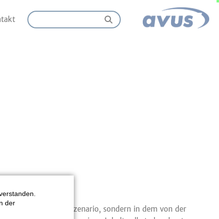
takt
an.
verstanden.
n der
kein Science-Fiction-Szenario, sondern in dem von der