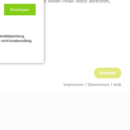
iert von Geschirr, das seinen Inhalt selbst abrechnet,
Bestätigen
entitätsprüfung,
 nicht funktionsfähig
Kontakt
Impressum
|
Datenschutz
|
AGB