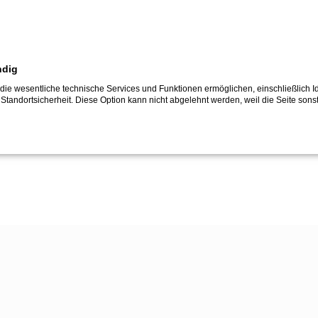
er DaimlerChrysler Bank, Stuttgart, bereits Realität. Es profit
 einer einfacheren Logistik.
" 1-2/2007:
Porzellan rechnet ab
ndig
die wesentliche technische Services und Funktionen ermöglichen, einschließlich Id
 Standortsicherheit. Diese Option kann nicht abgelehnt werden, weil die Seite sonst