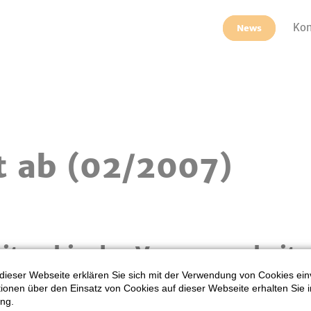
Kon
News
t ab (02/2007)
it pabis der Vergangenheit 
dieser Webseite erklären Sie sich mit der Verwendung von Cookies ein
ationen über den Einsatz von Cookies auf dieser Webseite erhalten Sie i
 Wissen vermittelt bekommen und dieses weitergeben - das ist 
ng.