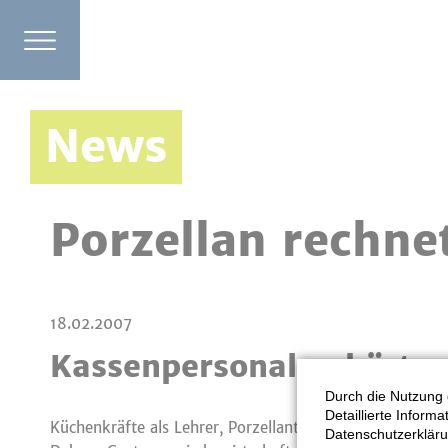
News
Porzellan rechne
18.02.2007
Kassenpersonal gehört m
Durch die Nutzung 
Detaillierte Inform
Küchenkräfte als Lehrer, Porzellanteile, die von ihnen
Datenschutzerkläru