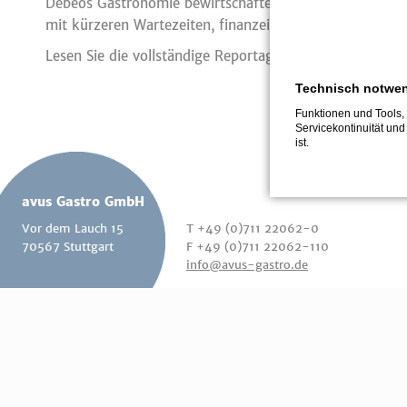
Debeos Gastronomie bewirtschafteten Betriebsrestaurant d
mit kürzeren Wartezeiten, finanzeillen Einsparungen und
Lesen Sie die vollständige Reportage des "GVmanager
Technisch notwe
Funktionen und Tools, 
Servicekontinuität und
ist.
avus Gastro GmbH
Vor dem Lauch 15
T +49 (0)711 22062-0
70567 Stuttgart
F +49 (0)711 22062-110
info@avus-gastro.de