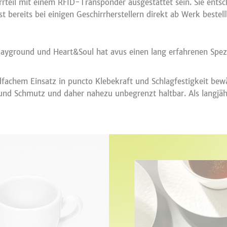
irrteil mit einem RFID-Transponder ausgestattet sein. Sie ent
 bereits bei einigen Geschirrherstellern direkt ab Werk bestel
yground und Heart&Soul hat avus einen lang erfahrenen Spezia
fachem Einsatz in puncto Klebekraft und Schlagfestigkeit bewä
und Schmutz und daher nahezu unbegrenzt haltbar. Als langjähr