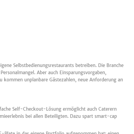
eigene Selbstbedienungsrestaurants betreiben. Die Branche
er Personalmangel. Aber auch Einsparungsvorgaben,
inzu kommen unplanbare Gästezahlen, neue Anforderung an
infache Self-Checkout-Lösung ermöglicht auch Caterern
ieerlebnis bei allen Beteiligten. Dazu spart smart-cap
-Plate in das eigene Portfolio aufgenommen hat: einen