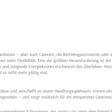
 anbieten – aber auch Caterern, die Betriebsgastronomie oder 
hen mehr Flexibilität. Eine der größten Herausforderung ist d
ise und steigende Energiekosten erschweren das Überleben. H
 so nicht mehr gültig sind.
ngpässe und verschafft so neuen Handlungsspielraum. Unsere e
ngszeiten – und sorgt zusätzlich für ein entspanntes Gastronom
tungsunternehmen P.Dussmann, das smart-cap unter dem Namen E