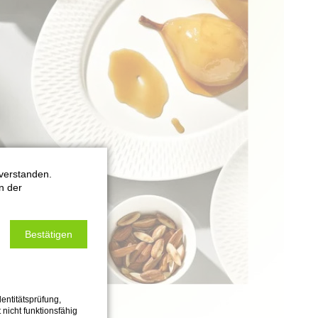
verstanden.
n der
Bestätigen
entitätsprüfung,
 nicht funktionsfähig