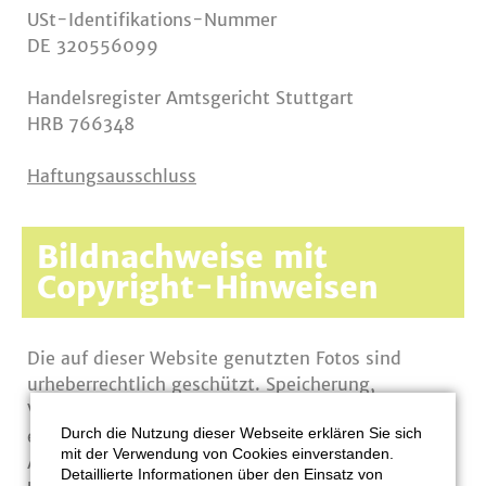
USt-Identifikations-Nummer
DE 320556099
Handelsregister Amtsgericht Stuttgart
HRB 766348
Haftungsausschluss
Bildnachweise mit
Copyright-Hinweisen
Die auf dieser Website genutzten Fotos sind
urheberrechtlich geschützt. Speicherung,
Verbreitung und Verwertung in gedruckter sowie
Durch die Nutzung dieser Webseite erklären Sie sich
elektronischer Form bedürfen eines schriftlichen
mit der Verwendung von Cookies einverstanden.
Antrags auf Nutzungsgenehmigung an den
Detaillierte Informationen über den Einsatz von