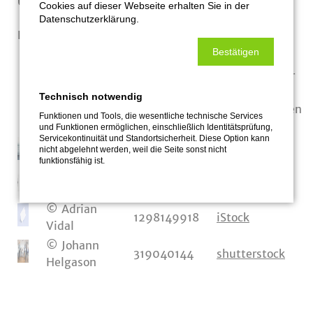
Urheber.
Cookies auf dieser Webseite erhalten Sie in der
Datenschutzerklärung.
Die Bilder wurden:
Bestätigen
von uns selbst fotografiert oder
von unseren Kunden oder unseren Partnern zur
Verfügung gestellt bzw.
Technisch notwendig
von den unten genannten Plattformen erworben
Funktionen und Tools, die wesentliche technische Services
und Funktionen ermöglichen, einschließlich Identitätsprüfung,
Servicekontinuität und Standortsicherheit. Diese Option kann
©
176201850
iStock
nicht abgelehnt werden, weil die Seite sonst nicht
evil_beau
funktionsfähig ist.
© Opla
483201777
iStock
© Adrian
1298149918
iStock
Vidal
© Johann
319040144
shutterstock
Helgason