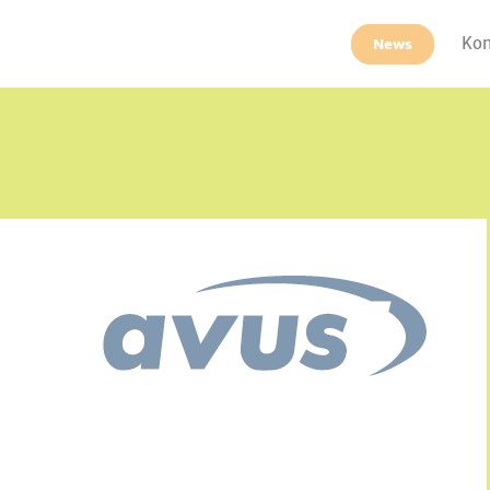
Kon
News