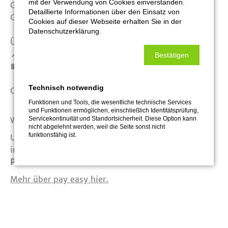
mit der Verwendung von Cookies einverstanden.
Gemeinsam bringen wir Digitalisierung in der
Detaillierte Informationen über den Einsatz von
Gastronomie auf das nächste Level 🤗
Cookies auf dieser Webseite erhalten Sie in der
Datenschutzerklärung.
Überzeugt euch selbst und merkt euch den Termin:
📍 Messe Stuttgart, Halle 4, Stand 4D24
Bestätigen
📅 7.–11. Februar 2026
Technisch notwendig
Oder bucht direkt eine Demo vor Ort:
klicke hier
Funktionen und Tools, die wesentliche technische Services
und Funktionen ermöglichen, einschließlich Identitätsprüfung,
Servicekontinuität und Standortsicherheit. Diese Option kann
Wir freuen uns auf euch!
nicht abgelehnt werden, weil die Seite sonst nicht
funktionsfähig ist.
Unser Rezept, das zu eurem Erfolg wird, lässt sich
in einer Formel zusammenfassen:
Pick IT. Scan IT. Love IT.
Mehr über pay easy hier.