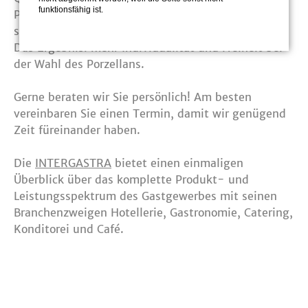
funktionsfähig ist.
Porzellan und funktioniert im Zusammenspiel mit
sämtlichen Kollektionen des Porzellanspezialisten.
Das Ergebnis: mehr Individualität und Freiheit bei
der Wahl des Porzellans.
Gerne beraten wir Sie persönlich! Am besten
vereinbaren Sie einen Termin, damit wir genügend
Zeit füreinander haben.
Die
INTERGASTRA
bietet einen einmaligen
Überblick über das komplette Produkt- und
Leistungsspektrum des Gastgewerbes mit seinen
Branchenzweigen Hotellerie, Gastronomie, Catering,
Konditorei und Café.