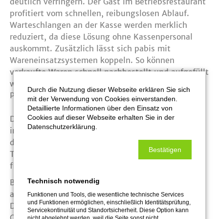
deutlich verringern. Der Gast im Betriebsrestaurant
profitiert vom schnellen, reibungslosen Ablauf.
Warteschlangen an der Kasse werden merklich
reduziert, da diese Lösung ohne Kassenpersonal
auskommt. Zusätzlich lässt sich pabis mit
Wareneinsatzsystemen koppeln. So können
verkaufte Waren schnell nachbestellt und aufgefüllt
werden. Das garantiert eine hohe
Durch die Nutzung dieser Webseite erklären Sie sich
Planungssicherheit.
mit der Verwendung von Cookies einverstanden.
Detaillierte Informationen über den Einsatz von
Cookies auf dieser Webseite erhalten Sie in der
Der Anspruch an das Porzellandesign wächst auch
Datenschutzerklärung.
in der Gemeinschaftsgastronomie, verbunden mit
dem Wunsch nach zeit- und kostensparender
Bestätigen
Technik. Deshalb wurde das intelligente Lösung
flexibilisiert.
Technisch notwendig
Bisher war der Transponder – ein RFID-Chip – nur
auf einem speziellen pabis-Sortiment erhältlich.
Funktionen und Tools, die wesentliche technische Services
und Funktionen ermöglichen, einschließlich Identitätsprüfung,
Der neu entwickelte Transponder erfüllt die hohen
Servicekontinuität und Standortsicherheit. Diese Option kann
Qualitätsanforderungen von BAUSCHER Profi-
nicht abgelehnt werden, weil die Seite sonst nicht