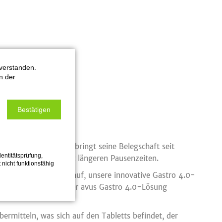
verstanden.
n der
Bestätigen
t-cap optimiert und bringt seine Belegschaft seit
entitätsprüfung,
eschlangen und somit längeren Pausenzeiten.
 nicht funktionsfähig
 „Wir sind stolz darauf, unsere innovative Gastro 4.0-
aurant in Mainz mit der avus Gastro 4.0-Lösung
bermitteln, was sich auf den Tabletts befindet, der