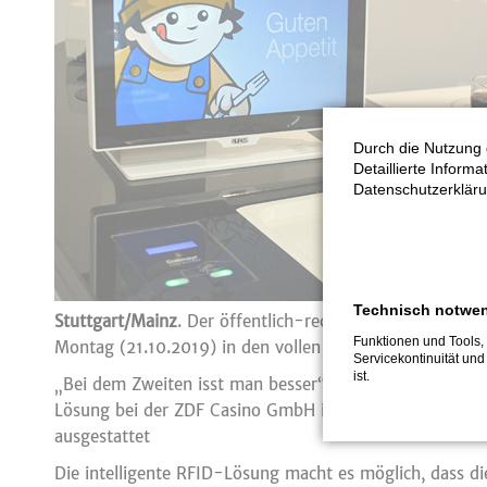
Durch die Nutzung 
Detaillierte Inform
Datenschutzerkläru
Technisch notwe
Stuttgart/Mainz
. Der öffentlich-rechtliche Sender ZDF 
Funktionen und Tools, 
Montag (21.10.2019) in den vollen Genuss der moderne
Servicekontinuität und
ist.
„Bei dem Zweiten isst man besser“, bemerkt Dr. Wilfrie
Lösung bei der ZDF Casino GmbH in Mainz installiert zu
ausgestattet
Die intelligente RFID-Lösung macht es möglich, dass die