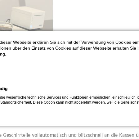
dieser Webseite erklären Sie sich mit der Verwendung von Cookies ein
ationen über den Einsatz von Cookies auf dieser Webseite erhalten Sie i
ng.
ndig
hat das Betriebsrestaurant am Hauptsitz in Mainz mit avus smar
die wesentliche technische Services und Funktionen ermöglichen, einschließlich Id
n Gastro 4.0-Lösung. Die Gäste profitieren von kürzeren Wart
 Standortsicherheit. Diese Option kann nicht abgelehnt werden, weil die Seite sonst
d Weiss, Geschäftsführer avus Gastro GmbH, mit einem Lächeln.
 haben.“ Ende des Jahres wird bereits das zweite Betriebsrest
 Geschirrteile vollautomatisch und blitzschnell an die Kassen ü