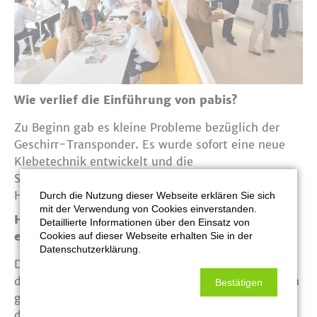
Wie verlief die Einführung von pabis?
Zu Beginn gab es kleine Probleme bezüglich der
Geschirr-Transponder. Es wurde sofort eine neue
Klebetechnik entwickelt und die
Startschwierigkeiten waren damit schnell behoben.
Heute sitzen die Transponder bombenfest.
Durch die Nutzung dieser Webseite erklären Sie sich
mit der Verwendung von Cookies einverstanden.
Hat sich für das Küchenpersonal durch pabis
Detaillierte Informationen über den Einsatz von
etwas verändert?
Cookies auf dieser Webseite erhalten Sie in der
Datenschutzerklärung.
Der morgendliche Ablauf hat sich etwas verändert,
da für den laufenden Betrieb einige Vorbereitungen
Bestätigen
getroffen werden müssen. Beispielsweise werden
die Übergabestationen im Vorfeld programmiert.