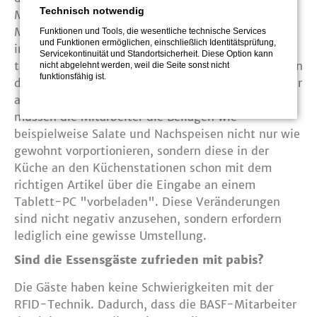
Technisch notwendig
Mit etwas Übung dauert das allerdings nur wenige
Minuten. Jede einzelne Übergabestation bekommt
Funktionen und Tools, die wesentliche technische Services
und Funktionen ermöglichen, einschließlich Identitätsprüfung,
in diesem Zug die Artikelnummer des
Servicekontinuität und Standortsicherheit. Diese Option kann
tagesaktuellen Gerichts. An dieser Stelle bekommen
nicht abgelehnt werden, weil die Seite sonst nicht
funktionsfähig ist.
die Geschirrteile nämlich die Information, die später
an die Kasse übermittelt werden. Außerdem
müssen die Mitarbeiter die Beilagen wie
beispielweise Salate und Nachspeisen nicht nur wie
gewohnt vorportionieren, sondern diese in der
Küche an den Küchenstationen schon mit dem
richtigen Artikel über die Eingabe an einem
Tablett-PC "vorbeladen". Diese Veränderungen
sind nicht negativ anzusehen, sondern erfordern
lediglich eine gewisse Umstellung.
Sind die Essensgäste zufrieden mit pabis?
Die Gäste haben keine Schwierigkeiten mit der
RFID-Technik. Dadurch, dass die BASF-Mitarbeiter